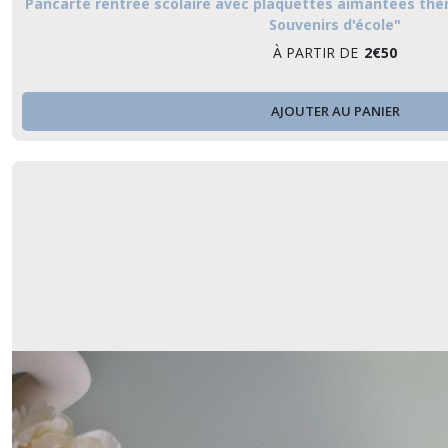
Pancarte rentrée scolaire avec plaquettes aimantées thè
Souvenirs d'école"
À PARTIR DE
2
€
50
AJOUTER AU PANIER