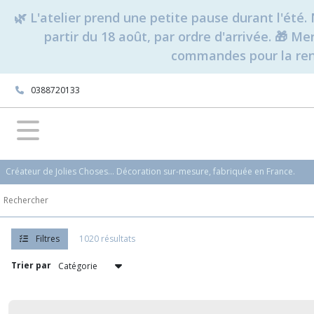
Fermer
🌿 L'atelier prend une petite pause durant l'ét
partir du 18 août, par ordre d'arrivée. 🎁 M
commandes pour la rent
FILTRES
Tous
0388720133
les
produits
Rentrée
scolaire
(21)
Créateur de Jolies Choses... Décoration sur-mesure, fabriquée en France.
Mariage
(169)
Naissance
Filtres
1020 résultats
&
Enfance
Trier par
(285)
Fêtes