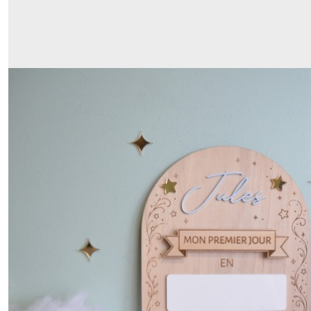
&
Idées
Cadeaux
(337)
Pour
la
Maison
(148)
Pour
les
Professionnels
(60)
Afficher
les
résultats