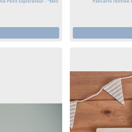
me Petit Explorateur - "Mes
Pancarte rentrée s