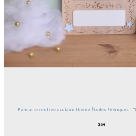
Pancarte rentrée scolaire thème Étoiles Féériques - 
35
€