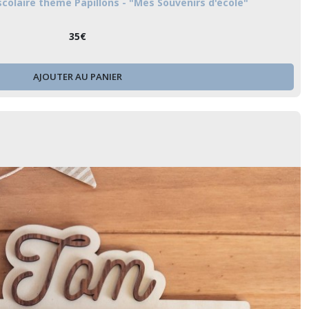
colaire thème Papillons - "Mes Souvenirs d'école"
35
€
AJOUTER AU PANIER