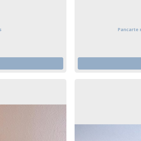
s
Pancarte r