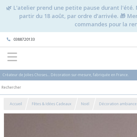
🌿 L'atelier prend une petite pause durant l'ét
partir du 18 août, par ordre d'arrivée. 🎁 M
commandes pour la rent
0388720133
Créateur de Jolies Choses... Décoration sur-mesure, fabriquée en France.
Accueil
Fêtes & Idées Cadeaux
Noël
Décoration ambiance