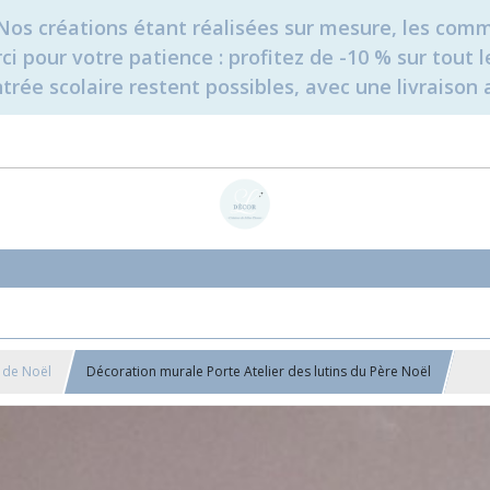
é. Nos créations étant réalisées sur mesure, les c
erci pour votre patience : profitez de -10 % sur tou
rée scolaire restent possibles, avec une livraison 
 de Noël
Décoration murale Porte Atelier des lutins du Père Noël