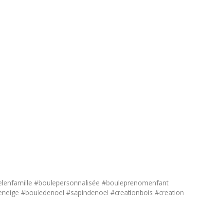
oelenfamille #boulepersonnalisée #bouleprenomenfant
neige #bouledenoel #sapindenoel #creationbois #creation