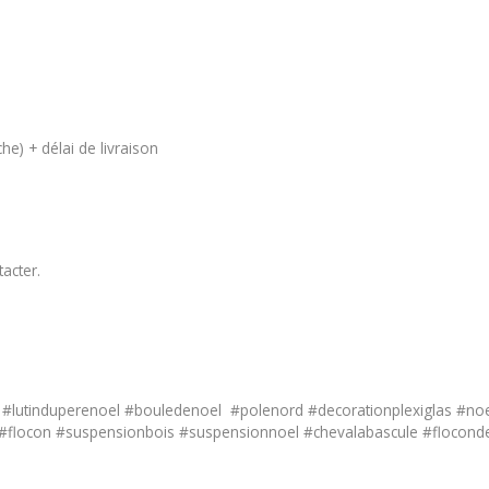
.
he) + délai de livraison
tacter
.
er #lutinduperenoel #bouledenoel #polenord #decorationplexiglas #n
#flocon #suspensionbois #suspensionnoel #chevalabascule #floconde