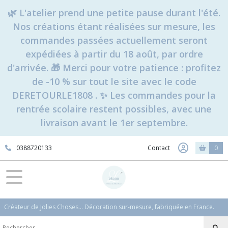
Fermer
🌿 L'atelier prend une petite pause durant l'été.
Nos créations étant réalisées sur mesure, les
commandes passées actuellement seront
FILTRES
expédiées à partir du 18 août, par ordre
Tous
d'arrivée. 🎁 Merci pour votre patience : profitez
les
de -10 % sur tout le site avec le code
produits
DERETOURLE1808 . ✨ Les commandes pour la
Pour
les
rentrée scolaire restent possibles, avec une
Professionnels
livraison avant le 1er septembre.
Porte-
clés
publicitaires
0388720133
Contact
0
avec
logo
d'entreprise
Afficher
Créateur de Jolies Choses... Décoration sur-mesure, fabriquée en France.
les