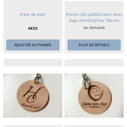
Frais de port
Porte-clés publicitaire avec
logo d'entreprise "Baron
Philippe de Rothschild"
Sur demande
6
€
50
AJOUTER AU PANIER
PLUS DE DÉTAILS