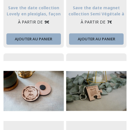
Save the date collection
Save the date magnet
Lovely en plexiglas, façon
collection Semi Végétale à
porte-clés
personnaliser - magnet en
À PARTIR DE
9
€
À PARTIR DE
7
€
bois aimant mariage
réservez la date
AJOUTER AU PANIER
AJOUTER AU PANIER