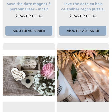
Save the date magnet à
Save the date en bois
personnaliser - motif
calendrier façon puzzle,
couronne végétale, save the
aimant ou porte - clés
À PARTIR DE
7
€
À PARTIR DE
7
€
date rond
AJOUTER AU PANIER
AJOUTER AU PANIER