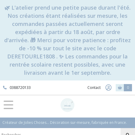
Fermer
🌿 L'atelier prend une petite pause durant l'été.
Nos créations étant réalisées sur mesure, les
commandes passées actuellement seront
FILTRES
expédiées à partir du 18 août, par ordre
Tous
d'arrivée. 🎁 Merci pour votre patience : profitez
les
de -10 % sur tout le site avec le code
produits
DERETOURLE1808 . ✨ Les commandes pour la
Mariage
rentrée scolaire restent possibles, avec une
Invitations
livraison avant le 1er septembre.
Save
0388720133
the
Contact
0
Date
(5)
Faire-
parts
Créateur de Jolies Choses... Décoration sur-mesure, fabriquée en France.
(5)