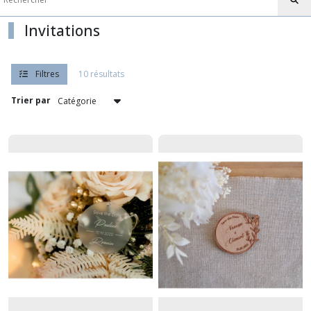
Invitations
Afficher
les
résultats
Filtres
10 résultats
Trier par