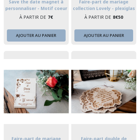
Save the date magnet à
Faire-part de mariage
personnaliser - Motif coeur
collection Lovely - plexiglas
en bois
transparent
À PARTIR DE
7
€
À PARTIR DE
8
€
50
AJOUTER AU PANIER
AJOUTER AU PANIER
Faire-part de mariage
Faire-part double de