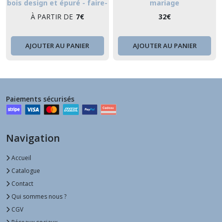
bois design et épuré - faire-
mariage
part original
À PARTIR DE
7
€
32
€
AJOUTER AU PANIER
AJOUTER AU PANIER
Paiements sécurisés
Navigation
Accueil
Catalogue
Contact
Qui sommes nous ?
CGV