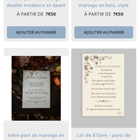
double tendance et épuré
mariage en bois, style
en bois gravé
champêtre et bohème, avec
À PARTIR DE
7
€
50
À PARTIR DE
7
€
50
carton d'invitation pour le
repas - double faire-part
original
AJOUTER AU PANIER
AJOUTER AU PANIER
Faire-part de mariage en
Lot de 8 faire - parts de