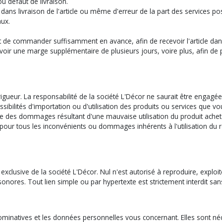
u défaut de livraison.
s livraison de l'article ou même d'erreur de la part des services po
aux.
 et de commander suffisamment en avance, afin de recevoir l'article dan
oir une marge supplémentaire de plusieurs jours, voire plus, afin de 
gueur. La responsabilité de la société L'Décor ne saurait être engagée 
 possibilités d'importation ou d'utilisation des produits ou services qu
ble des dommages résultant d'une mauvaise utilisation du produit achet
e pour tous les inconvénients ou dommages inhérents à l'utilisation du
 exclusive de la société L'Décor. Nul n'est autorisé à reproduire, exploit
 sonores. Tout lien simple ou par hypertexte est strictement interdit san
 nominatives et les données personnelles vous concernant. Elles sont n