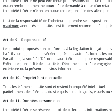
La société L'Décor ne peut être tenue pour responsable d'un retard o
Aucun remboursement ne pourra être demandé à cause d'un retard dan
La société L'Décor n'étant en aucun cas responsable des aléas post
Il est de la responsabilité de l'acheteur de prendre ses dispositions
maximum
annoncés sur le site. Il est fortement recommandé de prév
Article 9 – Responsabilité
Les produits proposés sont conformes à la législation française en vi
livré. Il vous appartient de vérifier auprès des autorités locales les
Par ailleurs, la société L'Décor ne saurait être tenue pour responsa
Enfin la responsabilité de la société L'Décor ne saurait être engagé
extérieure ou la présence de virus informatiques.
Article 10 - Propriété intellectuelle
Tous les éléments du site sont et restent la propriété intellectuelle et
partiellement, des éléments du site qu'ils soient logiciels, visuels ou
Article 11 - Données personnelles
La société L'Décor se réserve le droit de collecter les informations