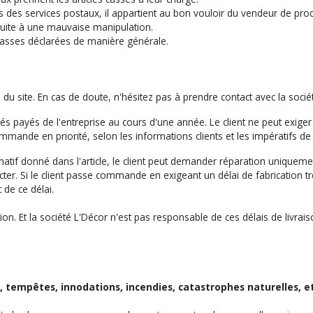
es services postaux, il appartient au bon vouloir du vendeur de pro
 suite à une mauvaise manipulation.
casses déclarées de manière générale.
e du site. En cas de doute, n'hésitez pas à prendre contact avec la soci
és payés de l'entreprise au cours d'une année. Le client ne peut exige
ommande en priorité, selon les informations clients et les impératifs de 
timatif donné dans l'article, le client peut demander réparation unique
er. Si le client passe commande en exigeant un délai de fabrication tro
 de ce délai.
tion. Et la société L'Décor n'est pas responsable de ces délais de livrai
, tempêtes, innodations, incendies, catastrophes naturelles, e