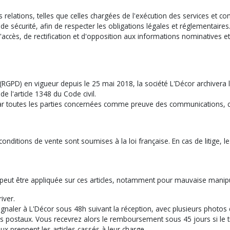
s relations, telles que celles chargées de l'exécution des services et 
 sécurité, afin de respecter les obligations légales et réglementaires
accès, de rectification et d'opposition aux informations nominatives 
RGPD) en vigueur depuis le 25 mai 2018, la société L'Décor archivera 
 l'article 1348 du Code civil.
 par toutes les parties concernées comme preuve des communications, 
onditions de vente sont soumises à la loi française. En cas de litige, l
e peut être appliquée sur ces articles, notamment pour mauvaise manip
iver.
gnaler à L'Décor sous 48h suivant la réception, avec plusieurs photos de 
staux. Vous recevrez alors le remboursement sous 45 jours si le tran
aux prennent les articles cassés à leur charge.