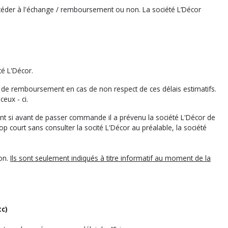
céder à l'échange / remboursement ou non. La société L’Décor
été L'Décor.
r de remboursement en cas de non respect de ces délais estimatifs.
ceux - ci.
ment si avant de passer commande il a prévenu la société L'Décor de
p court sans consulter la socité L'Décor au préalable, la société
son.
Ils sont seulement indiqués à titre informatif au moment de la
tc)