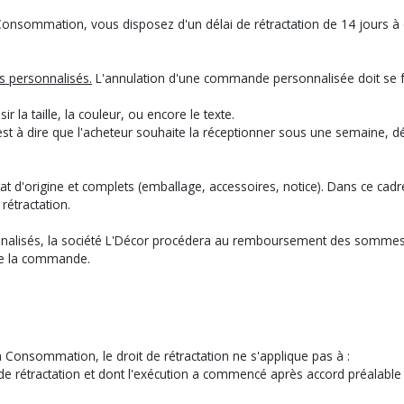
onsommation, vous disposez d'un délai de rétractation de 14 jours à c
es personnalisés
.
L'annulation d'une commande personnalisée doit se fa
r la taille, la couleur, ou encore le texte.
ire que l'acheteur souhaite la réceptionner sous une semaine, délai d
état d'origine et complets (emballage, accessoires, notice). Dans ce ca
rétractation.
sonnalisés, la société L'Décor procédera au remboursement des sommes v
de la commande.
 Consommation, le droit de rétractation ne s'applique pas à :
lai de rétractation et dont l'exécution a commencé après accord préal