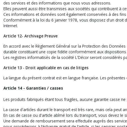
des services et des informations que nous vous adressons.
Elles peuvent aussi être transmises aux sociétés qui contribuent à ce
Ces informations et données sont également conservées à des fins de
Conformément à la loi du 6 janvier 1978, vous disposez d'un droit d'
Internet.
Article 12- Archivage Preuve
En accord avec le Règlement Général sur la Protection des Données (
durable constituant une copie fidèle conformément aux dispositions de
Les registres informatisés de la société L'Décor seront considérés
Article 13 - Droit applicable en cas de litiges
La langue du présent contrat est en langue française. Les présentes c
Article 14 - Garanties / casses
Les produits fabriqués étant tous fragiles, aucune garantie casse n
La casse d'articles durant le transport est très rare, mais cela peut arr
En cas de casse ou d'article abîmé lors du transport, vous devez le si
Une demande de remboursement sera effectuée auprès des services po
nous procéderons à l’échange gratuit de l’article, si les services post