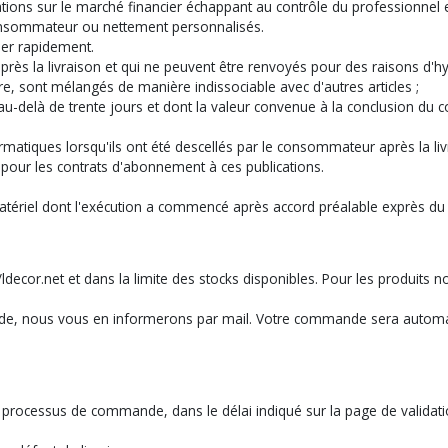
ations sur le marché financier échappant au contrôle du professionnel e
 consommateur ou nettement personnalisés.
mer rapidement.
près la livraison et qui ne peuvent être renvoyés pour des raisons d'hy
ture, sont mélangés de manière indissociable avec d'autres articles ;
e au-delà de trente jours et dont la valeur convenue à la conclusion du
rmatiques lorsqu'ils ont été descellés par le consommateur après la liv
 pour les contrats d'abonnement à ces publications.
atériel dont l'exécution a commencé après accord préalable exprès d
//ldecor.net et dans la limite des stocks disponibles. Pour les produits 
ande, nous vous en informerons par mail. Votre commande sera automat
 du processus de commande, dans le délai indiqué sur la page de valida