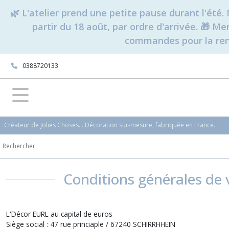
🌿 L'atelier prend une petite pause durant l'ét
partir du 18 août, par ordre d'arrivée. 🎁 M
commandes pour la rent
0388720133
Créateur de Jolies Choses... Décoration sur-mesure, fabriquée en France.
Conditions générales de v
L'Décor EURL au capital de euros
Siège social : 47 rue princiaple / 67240 SCHIRRHHEIN