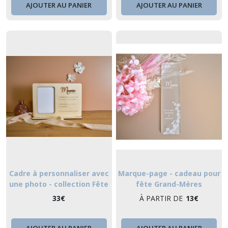
AJOUTER AU PANIER
AJOUTER AU PANIER
Cadre à personnaliser avec
Marque-page - cadeau pour
une photo - collection Fête
fête Grand-Mères
des Grand-mères
33
€
À PARTIR DE
13
€
AJOUTER AU PANIER
AJOUTER AU PANIER