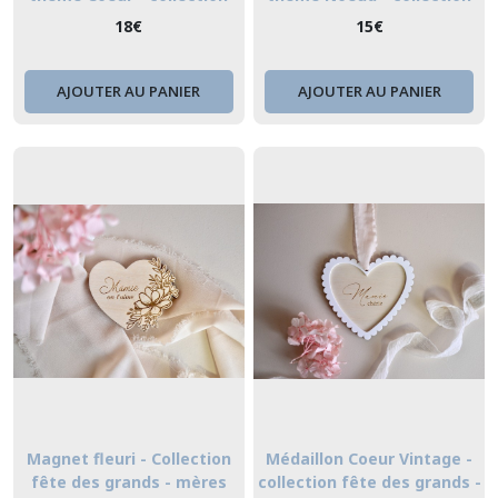
fête des grands - mères
fête des grands - mères
18
€
15
€
AJOUTER AU PANIER
AJOUTER AU PANIER
Magnet fleuri - Collection
Médaillon Coeur Vintage -
fête des grands - mères
collection fête des grands -