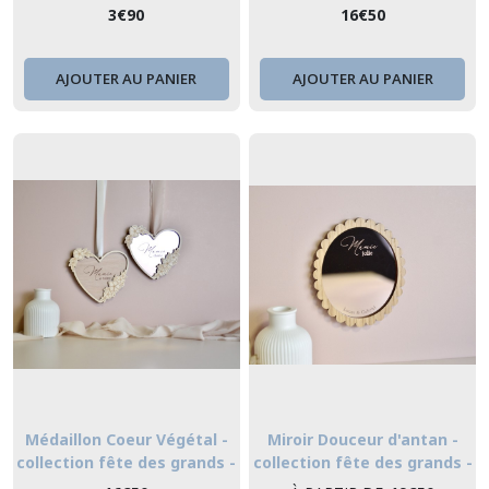
mères
3
€
90
16
€
50
AJOUTER AU PANIER
AJOUTER AU PANIER
Médaillon Coeur Végétal -
Miroir Douceur d'antan -
collection fête des grands -
collection fête des grands -
mères
mères