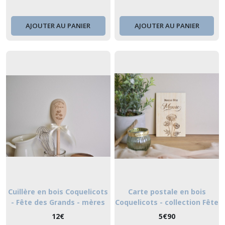
AJOUTER AU PANIER
AJOUTER AU PANIER
Cuillère en bois Coquelicots
Carte postale en bois
- Fête des Grands - mères
Coquelicots - collection Fête
des Grands - mères
12
€
5
€
90