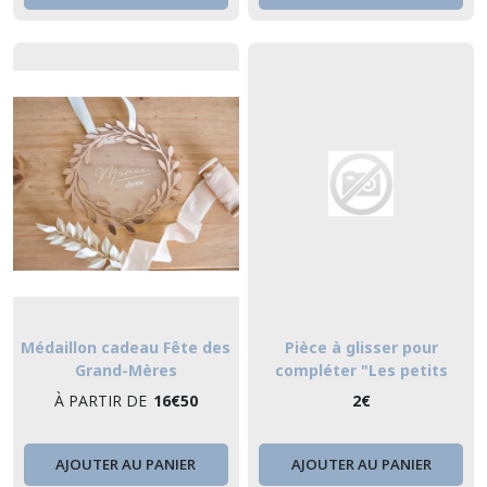
Médaillon cadeau Fête des
Pièce à glisser pour
Grand-Mères
compléter "Les petits
coeurs de Mamie"
À PARTIR DE
16
€
50
2
€
AJOUTER AU PANIER
AJOUTER AU PANIER