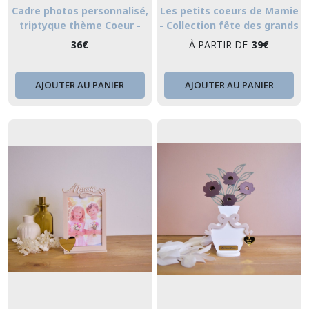
Cadre photos personnalisé,
Les petits coeurs de Mamie
triptyque thème Coeur -
- Collection fête des grands
Collection fête des grands -
- mères
36
€
À PARTIR DE
39
€
mères
AJOUTER AU PANIER
AJOUTER AU PANIER