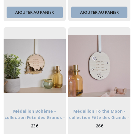
AJOUTER AU PANIER
AJOUTER AU PANIER
Médaillon Bohème -
Médaillon To the Moon -
collection Fête des Grands -
collection Fête des Grands -
mères
mères
23
€
26
€