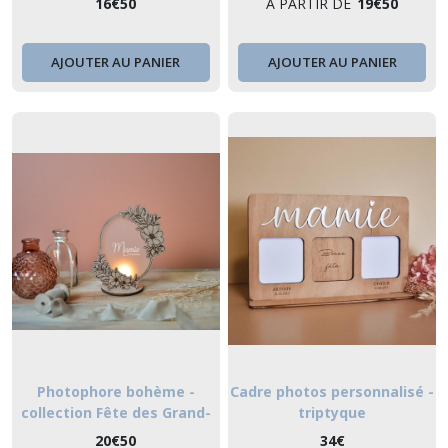
16
€
50
À PARTIR DE
19
€
50
AJOUTER AU PANIER
AJOUTER AU PANIER
Photophore bohème -
Cadre photos personnalisé -
collection Fête des Grand-
triptyque
mères
20
€
50
34
€