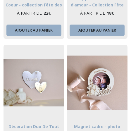
Coeur - collection Fête des
d'amour - Collection Fête
Grand-mères
des Grand-mères
À PARTIR DE
22
€
À PARTIR DE
18
€
AJOUTER AU PANIER
AJOUTER AU PANIER
Décoration Duo De Tout
Magnet cadre - photo