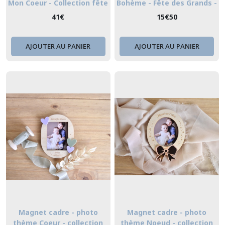
Mon Coeur - Collection fête
Bohème - Fête des Grands -
des grands - mères
mères
41
€
15
€
50
AJOUTER AU PANIER
AJOUTER AU PANIER
Magnet cadre - photo
Magnet cadre - photo
thème Coeur - collection
thème Noeud - collection