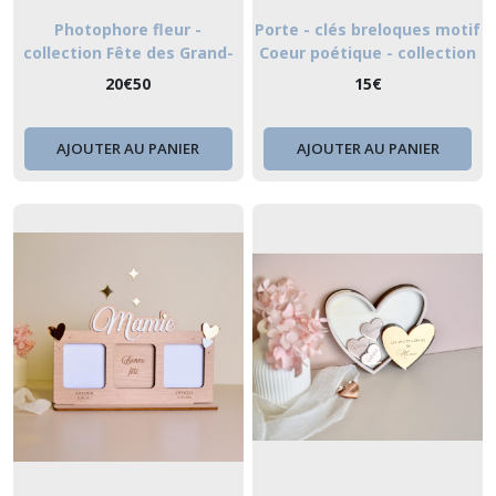
Photophore fleur -
Porte - clés breloques motif
collection Fête des Grand-
Coeur poétique - collection
mères
Fête des grands - mères
20
€
50
15
€
AJOUTER AU PANIER
AJOUTER AU PANIER