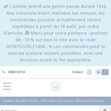
Fermer
🌿 L'atelier prend une petite pause durant l'été.
Nos créations étant réalisées sur mesure, les
commandes passées actuellement seront
FILTRES
expédiées à partir du 18 août, par ordre
Tous
d'arrivée. 🎁 Merci pour votre patience : profitez
les
de -10 % sur tout le site avec le code
produits
DERETOURLE1808 . ✨ Les commandes pour la
Fêtes
&
rentrée scolaire restent possibles, avec une
Idées
livraison avant le 1er septembre.
Cadeaux
Fête
des
0388720133
Contact
0
Grands-
Mères
Afficher
Créateur de Jolies Choses... Décoration sur-mesure, fabriquée en France.
les
résultats