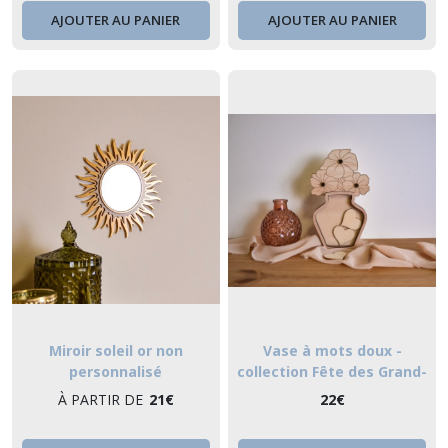
AJOUTER AU PANIER
AJOUTER AU PANIER
Miroir soleil or non
Vase à mots doux -
personnalisé
collection Fête des Grand-
mères
À PARTIR DE
21
€
22
€