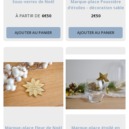
Sous-verres de Noël
Marque-place Poussière
d'étoiles - décoration table
de fête
À PARTIR DE
6
€
50
2
€
50
AJOUTER AU PANIER
AJOUTER AU PANIER
Marque-place Fleur de Noël
Marque-place étoilé en