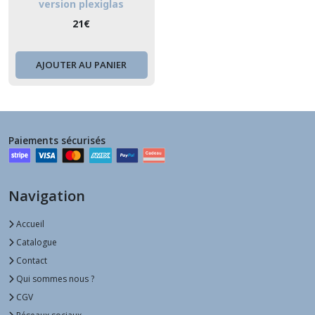
version plexiglas
21
€
AJOUTER AU PANIER
Paiements sécurisés
Navigation
Accueil
Catalogue
Contact
Qui sommes nous ?
CGV