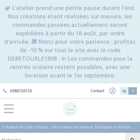
Fermer
🌿 L'atelier prend une petite pause durant l'été.
Nos créations étant réalisées sur mesure, les
commandes passées actuellement seront
FILTRES
expédiées à partir du 18 août, par ordre
Tous
d'arrivée. 🎁 Merci pour votre patience : profitez
les
de -10 % sur tout le site avec le code
produits
DERETOURLE1808 . ✨ Les commandes pour la
Fêtes
&
rentrée scolaire restent possibles, avec une
Idées
livraison avant le 1er septembre.
Cadeaux
Noël
0388720133
Contact
0
Calendriers
de
l'Avent
(9)
Créateur de Jolies Choses... Décoration sur-mesure, fabriquée en France.
Boules