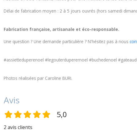
Délai de fabrication moyen : 2 à 5 jours ouvrés (hors samedi dimanch
Fabrication française, artisanale et éco-responsable.
Une question ? Une demande particulière ?
N'hésitez pas à nous
cont
#assietteduperenoel #legouterduperernoel #buchedenoel #gateauden
Photos réalisées par Caroline BURI.
Avis
5,0
2 avis clients