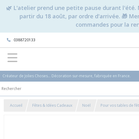
🌿 L'atelier prend une petite pause durant l'ét
partir du 18 août, par ordre d'arrivée. 🎁 M
commandes pour la rent
0388720133
Créateur de Jolies Choses... Décoration sur-mesure, fabriquée en France.
Accueil
Fêtes & Idées Cadeaux
Noël
Pour vos tables de fê