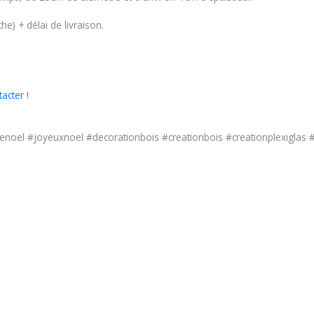
e) + délai de livraison.
acter !
oel #joyeuxnoel #decorationbois #creationbois #creationplexiglas #