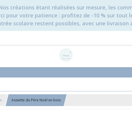
é. Nos créations étant réalisées sur mesure, les c
erci pour votre patience : profitez de -10 % sur tou
rée scolaire restent possibles, avec une livraison 
te
Assiette du Père Noël en bois