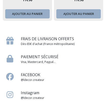
prénom - décoration pour
famille ou prénom -
sapin de Noël, suspension
décoration pour sapin de
en bois
Noël, suspension en bois
AJOUTER AU PANIER
AJOUTER AU PANIER
FRAIS DE LIVRAISON OFFERTS
Dès 65€ d'achat (France métropolitaine)
PAIEMENT SÉCURISÉ
Visa, Mastercard, Paypal...
FACEBOOK
@ldecor.createur
Instagram
@ldecor.createur