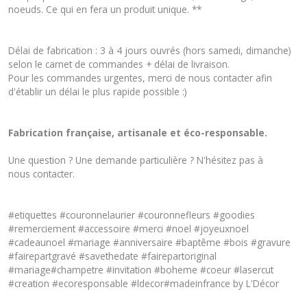
noeuds. Ce qui en fera un produit unique. **
Délai de fabrication : 3 à 4 jours ouvrés (hors samedi, dimanche)
selon le carnet de commandes + délai de livraison.
Pour les commandes urgentes, merci de nous contacter afin
d'établir un délai le plus rapide possible :)
Fabrication française, artisanale et éco-responsable.
Une question ? Une demande particulière ? N'hésitez pas à
nous
contacter
.
#etiquettes #couronnelaurier #couronnefleurs #goodies
#remerciement #accessoire #merci #noel #joyeuxnoel
#cadeaunoel #mariage #anniversaire #baptême #bois #gravure
#fairepartgravé #savethedate #fairepartoriginal
#mariage#champetre #invitation #boheme #coeur #lasercut
#creation #ecoresponsable #ldecor#madeinfrance by L'Décor