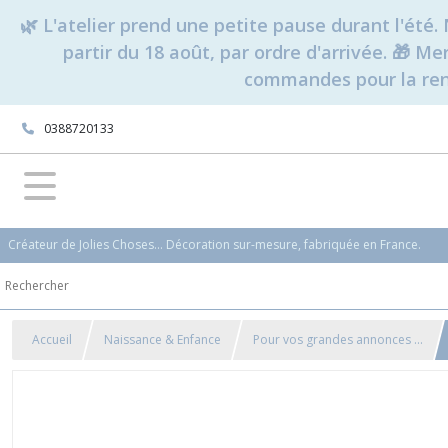
🌿 L'atelier prend une petite pause durant l'ét
partir du 18 août, par ordre d'arrivée. 🎁 M
commandes pour la rent
0388720133
Créateur de Jolies Choses... Décoration sur-mesure, fabriquée en France.
Accueil
Naissance & Enfance
Pour vos grandes annonces ...