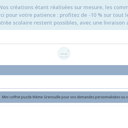
é. Nos créations étant réalisées sur mesure, les c
erci pour votre patience : profitez de -10 % sur tou
rée scolaire restent possibles, avec une livraison 
Mini coffret puzzle thème Grenouille pour vos demandes personnalisées ou v