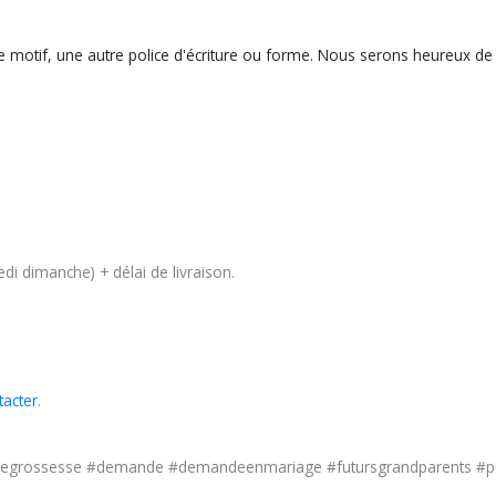
e motif, une autre police d'écriture ou forme. Nous serons heureux de
di dimanche) + délai de livraison.
tacter
.
egrossesse #demande #demandeenmariage #futursgrandparents #puz