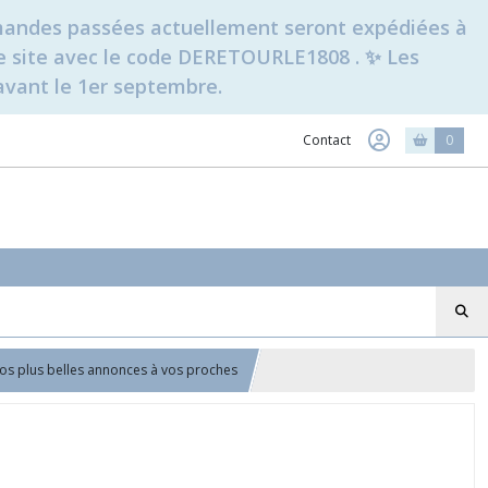
ommandes passées actuellement seront expédiées à
t le site avec le code DERETOURLE1808 . ✨ Les
avant le 1er septembre.
Contact
0
os plus belles annonces à vos proches