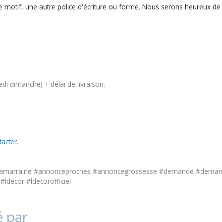
e motif, une autre police d'écriture ou forme. Nous serons heureux de
di dimanche) + délai de livraison.
tacter
.
namarraine #annonceproches #annoncegrossesse #demande #demand
ldecor #ldecorofficiel
é par