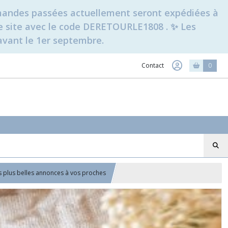
ommandes passées actuellement seront expédiées à
t le site avec le code DERETOURLE1808 . ✨ Les
avant le 1er septembre.
Contact
0
 plus belles annonces à vos proches