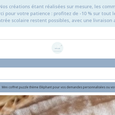
é. Nos créations étant réalisées sur mesure, les c
erci pour votre patience : profitez de -10 % sur tou
rée scolaire restent possibles, avec une livraison 
Mini coffret puzzle thème Eléphant pour vos demandes personnalisées ou vos