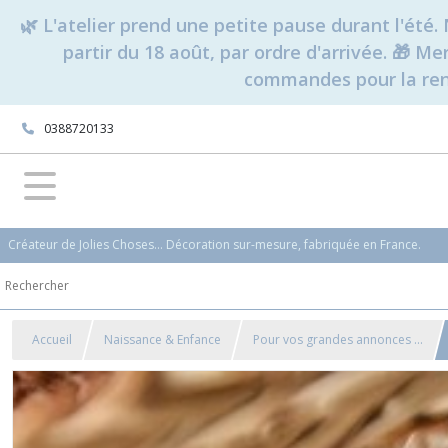
🌿 L'atelier prend une petite pause durant l'ét
partir du 18 août, par ordre d'arrivée. 🎁 M
commandes pour la rent
0388720133
Créateur de Jolies Choses... Décoration sur-mesure, fabriquée en France.
Accueil
Naissance & Enfance
Pour vos grandes annonces ...