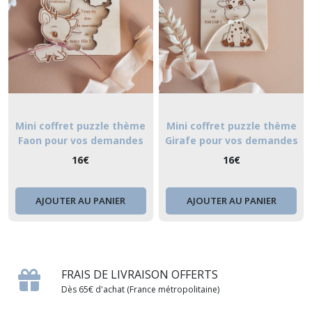
Mini coffret puzzle thème
Mini coffret puzzle thème
Faon pour vos demandes
Girafe pour vos demandes
personnalisées ou vos plus
personnalisées ou vos plus
16
€
16
€
belles annonces à vos
belles annonces à vos
proches
proches
AJOUTER AU PANIER
AJOUTER AU PANIER
FRAIS DE LIVRAISON OFFERTS
Dès 65€ d'achat (France métropolitaine)