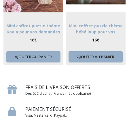
Mini coffret puzzle thème
Mini coffret puzzle thème
Koala pour vos demandes
bébé loup pour vos
personnalisées ou vos plus
demandes personnalisées
16
€
16
€
belles annonces à vos
ou vos plus belles annonces
proches
à vos proches
AJOUTER AU PANIER
AJOUTER AU PANIER
FRAIS DE LIVRAISON OFFERTS
Dès 65€ d'achat (France métropolitaine)
PAIEMENT SÉCURISÉ
Visa, Mastercard, Paypal...