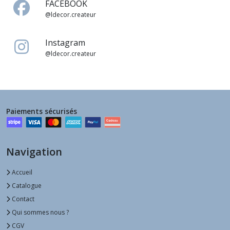
FACEBOOK
@ldecor.createur
Instagram
@ldecor.createur
Paiements sécurisés
Navigation
Accueil
Catalogue
Contact
Qui sommes nous ?
CGV