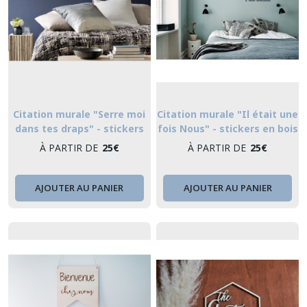
Citation murale "Serre moi
Citation murale "Il était une
dans tes draps" - stickers
fois Nous" - stickers en bois
À PARTIR DE
25
€
À PARTIR DE
25
€
AJOUTER AU PANIER
AJOUTER AU PANIER