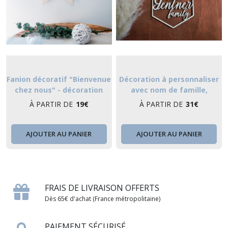
Fanion décoratif "Bienvenue
Décoration à personnaliser
chez nous" - décoration
avec nom de famille,
intérieure en bois écriture
suspension en bois entrée
À PARTIR DE
19
€
À PARTIR DE
31
€
tendance
ou porte forme hexagone
"the family"
AJOUTER AU PANIER
AJOUTER AU PANIER
FRAIS DE LIVRAISON OFFERTS
Dès 65€ d'achat (France métropolitaine)
PAIEMENT SÉCURISÉ