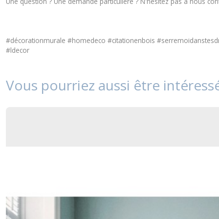
Une question ? Une demande particulière ? N'hésitez pas à nous
con
#décorationmurale #homedeco #citationenbois #serremoidanstesdr
#ldecor
Vous pourriez aussi être intéress