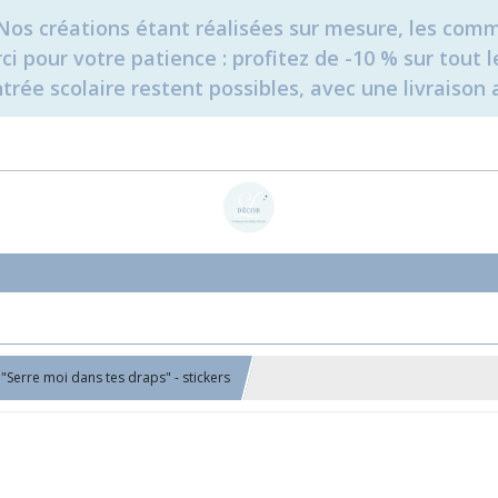
é. Nos créations étant réalisées sur mesure, les c
erci pour votre patience : profitez de -10 % sur tou
rée scolaire restent possibles, avec une livraison 
 "Serre moi dans tes draps" - stickers