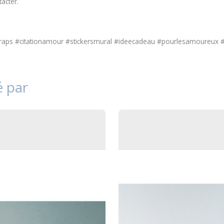
tacter
.
aps #citationamour #stickersmural #ideecadeau #pourlesamoureux #
é par