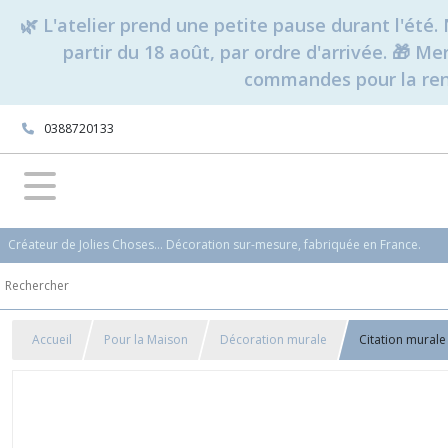
🌿 L'atelier prend une petite pause durant l'ét
partir du 18 août, par ordre d'arrivée. 🎁 M
commandes pour la rent
0388720133
Créateur de Jolies Choses... Décoration sur-mesure, fabriquée en France.
Accueil
Pour la Maison
Décoration murale
Citation murale