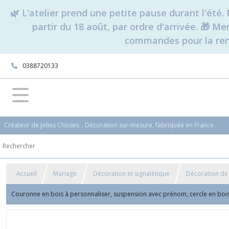
🌿 L'atelier prend une petite pause durant l'ét
partir du 18 août, par ordre d'arrivée. 🎁 M
commandes pour la rent
0388720133
Créateur de Jolies Choses... Décoration sur-mesure, fabriquée en France.
Accueil
Mariage
Décoration et signalétique
Décoration de 
Couronne en bois à personnaliser, suspension avec prénom, cercle en boi