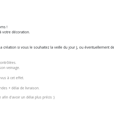
oms !
 votre décoration.
ir la création si vous le souhaitez la veille du jour J, ou éventuellemen
ontrôlées.
 son veinage.
us à cet effet.
des + délai de livraison.
fin d'avoir un délai plus précis :)