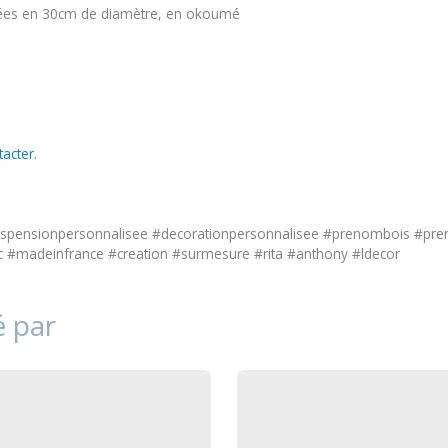
lisées en 30cm de diamètre, en okoumé
tacter
.
suspensionpersonnalisee #decorationpersonnalisee #prenombois #p
#madeinfrance #creation #surmesure #rita #anthony #ldecor
é par