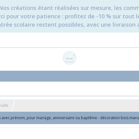
é. Nos créations étant réalisées sur mesure, les c
erci pour votre patience : profitez de -10 % sur tou
rée scolaire restent possibles, avec une livraison 
salle
s avec prénom, pour mariage, anniversaire ou baptême - décoration bois mari