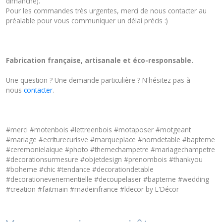
dimanche).
Pour les commandes très urgentes, merci de nous contacter au
préalable pour vous communiquer un délai précis :)
Fabrication française, artisanale et éco-responsable.
Une question ? Une demande particulière ? N'hésitez pas à
nous
contacter
.
#merci #motenbois #lettreenbois #motaposer #motgeant
#mariage #ecriturecurisve #marqueplace #nomdetable #bapteme
#ceremonielaique #photo #themechampetre #mariagechampetre
#decorationsurmesure #objetdesign #prenombois #thankyou
#boheme #chic #tendance #decorationdetable
#decorationevenementielle #decoupelaser #bapteme #wedding
#creation #faitmain #madeinfrance #ldecor by L'Décor