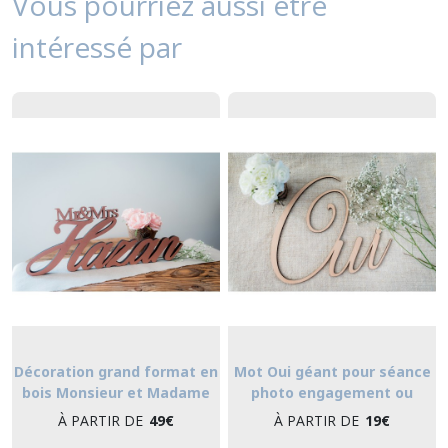
Vous pourriez aussi être
intéressé par
Décoration grand format en
Mot Oui géant pour séance
bois Monsieur et Madame
photo engagement ou
avec nom de famille pour
remerciement
À PARTIR DE
49
€
À PARTIR DE
19
€
mariage - écriture chic