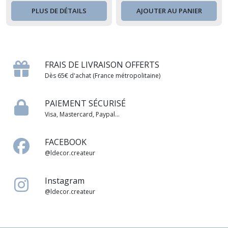
géant, grand format
géant, grand format
PLUS DE DÉTAILS
AJOUTER AU PANIER
FRAIS DE LIVRAISON OFFERTS
Dès 65€ d'achat (France métropolitaine)
PAIEMENT SÉCURISÉ
Visa, Mastercard, Paypal...
FACEBOOK
@ldecor.createur
Instagram
@ldecor.createur