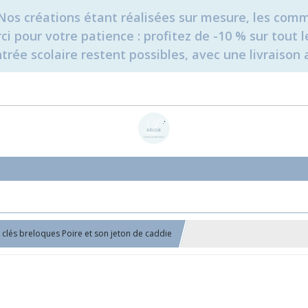
é. Nos créations étant réalisées sur mesure, les c
erci pour votre patience : profitez de -10 % sur tou
rée scolaire restent possibles, avec une livraison 
- clés breloques Poire et son jeton de caddie