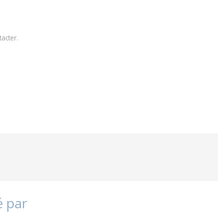
tacter
.
é par