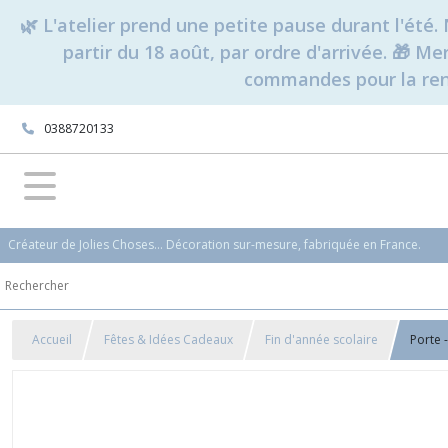
🌿 L'atelier prend une petite pause durant l'ét
partir du 18 août, par ordre d'arrivée. 🎁 M
commandes pour la rent
0388720133
Créateur de Jolies Choses... Décoration sur-mesure, fabriquée en France.
Accueil
Fêtes & Idées Cadeaux
Fin d'année scolaire
Porte 