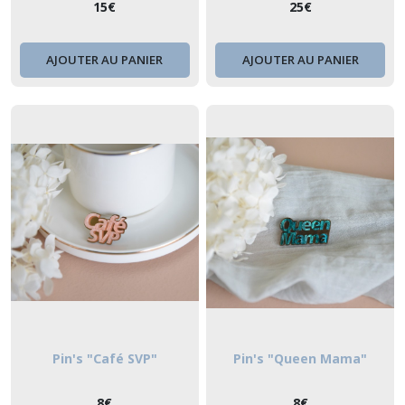
Fête des mères
mères
15
€
25
€
AJOUTER AU PANIER
AJOUTER AU PANIER
Pin's "Café SVP"
Pin's "Queen Mama"
8
€
8
€