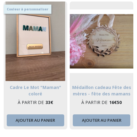
Couleur à personnaliser
Cadre Le Mot "Maman"
Médaillon cadeau Fête des
coloré
mères - fête des mamans
À PARTIR DE
33
€
À PARTIR DE
16
€
50
AJOUTER AU PANIER
AJOUTER AU PANIER