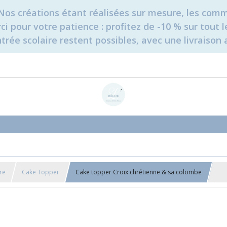
é. Nos créations étant réalisées sur mesure, les c
erci pour votre patience : profitez de -10 % sur tou
rée scolaire restent possibles, avec une livraison 
re
Cake Topper
Cake topper Croix chrétienne & sa colombe