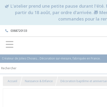
🌿 L'atelier prend une petite pause durant l'ét
partir du 18 août, par ordre d'arrivée. 🎁 M
commandes pour la rent
0388720133
Créateur de Jolies Choses... Décoration sur-mesure, fabriquée en France.
Accueil
Naissance & Enfance
Décoration baptême et anniversai