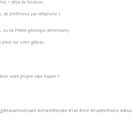
e) + délai de livraison.
, de préférence par téléphone :)
s, ou de PMMA (plastique alimentaire).
 place sur votre gâteau.
iser votre propre cake topper ?
ongâteauanniversaire #smashthecake #1an #one #madeinfrance #alsac