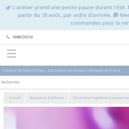
🌿 L'atelier prend une petite pause durant l'ét
partir du 18 août, par ordre d'arrivée. 🎁 M
commandes pour la rent
0388720133
Créateur de Jolies Choses... Décoration sur-mesure, fabriquée en France.
Accueil
Naissance & Enfance
Décoration baptême et anniversai