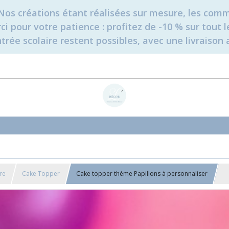
é. Nos créations étant réalisées sur mesure, les c
erci pour votre patience : profitez de -10 % sur tou
rée scolaire restent possibles, avec une livraison 
re
Cake Topper
Cake topper thème Papillons à personnaliser