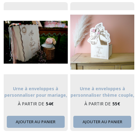
Urne à enveloppes à
Urne à enveloppes à
personnaliser pour mariage,
personnaliser thème couple,
baptême ou anniversaire -
urne de mariage
À PARTIR DE
54
€
À PARTIR DE
55
€
urne en bois gravée sur-
mesure décoration bohème
AJOUTER AU PANIER
AJOUTER AU PANIER