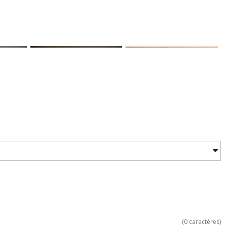
(
0
caractères)