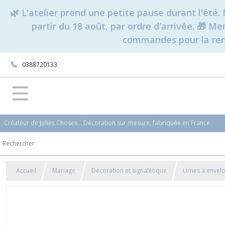
🌿 L'atelier prend une petite pause durant l'ét
partir du 18 août, par ordre d'arrivée. 🎁 M
commandes pour la rent
0388720133
Créateur de Jolies Choses... Décoration sur-mesure, fabriquée en France.
Accueil
Mariage
Décoration et signalétique
Urnes à envel