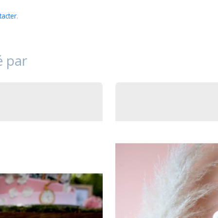
tacter
.
é par