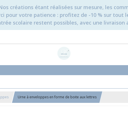
é. Nos créations étant réalisées sur mesure, les c
erci pour votre patience : profitez de -10 % sur tou
rée scolaire restent possibles, avec une livraison 
oppes
Urne à enveloppes en forme de boite aux lettres