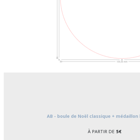
AB - boule de Noël classique + médaillon
À PARTIR DE
5
€