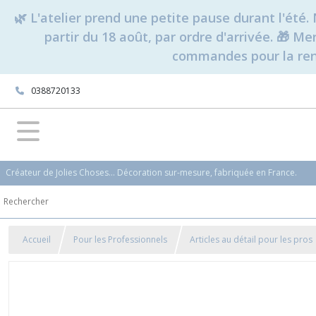
🌿 L'atelier prend une petite pause durant l'ét
partir du 18 août, par ordre d'arrivée. 🎁 M
commandes pour la rent
0388720133
Créateur de Jolies Choses... Décoration sur-mesure, fabriquée en France.
Accueil
Pour les Professionnels
Articles au détail pour les pros