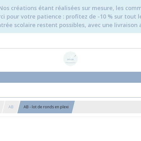
é. Nos créations étant réalisées sur mesure, les c
erci pour votre patience : profitez de -10 % sur tou
rée scolaire restent possibles, avec une livraison 
AB
AB - lot de ronds en plexi