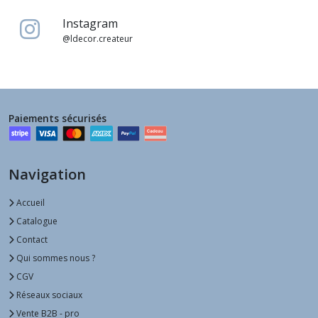
Instagram
@ldecor.createur
Paiements sécurisés
Navigation
Accueil
Catalogue
Contact
Qui sommes nous ?
CGV
Réseaux sociaux
Vente B2B - pro