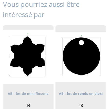
Vous pourriez aussi être
intéressé par
AB - lot de mini flocons
AB - lot de ronds en plexi
1
€
1
€