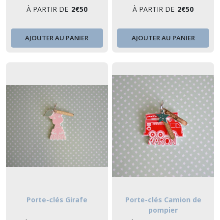
scolaire - "Mes Souvenirs
"Mes Souvenirs d'école"
À PARTIR DE
2
€
50
À PARTIR DE
2
€
50
d'école"
AJOUTER AU PANIER
AJOUTER AU PANIER
Porte-clés Girafe
Porte-clés Camion de
pompier