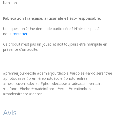
livraison.
Fabrication française, artisanale et éco-responsable.
Une question ? Une demande particulière ? N'hésitez pas à
nous
contacter
.
Ce produit n'est pas un jouet, et doit toujours être manipulé en
présence d'un adulte.
#premierjourdécole #dernierjourdécole #ardoise #ardoiserentrée
#photoclasse #premièrephotoécole #photorentrée
#messouvenirsdecole #photodeclasse #cadeauanniversaire
#enfance #bebe #madeinfrance #ecrin #creationbois
#madeinfrance #ldecor
Avis