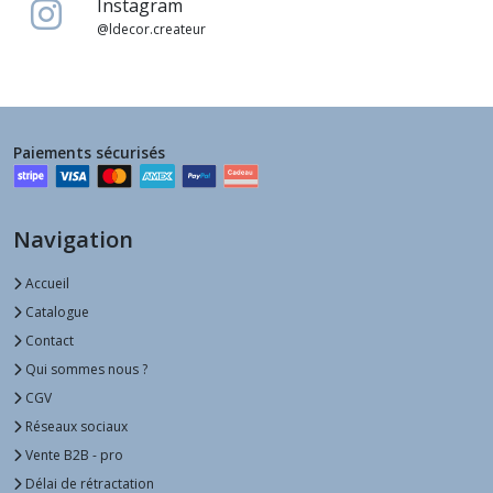
Instagram
@ldecor.createur
Paiements sécurisés
Navigation
Accueil
Catalogue
Contact
Qui sommes nous ?
CGV
Réseaux sociaux
Vente B2B - pro
Délai de rétractation