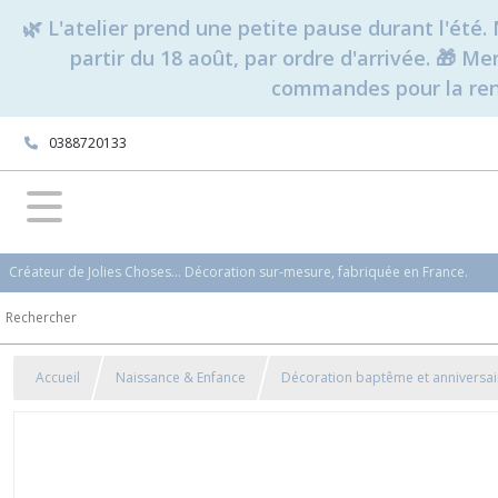
🌿 L'atelier prend une petite pause durant l'ét
partir du 18 août, par ordre d'arrivée. 🎁 M
commandes pour la rent
0388720133
Créateur de Jolies Choses... Décoration sur-mesure, fabriquée en France.
Accueil
Naissance & Enfance
Décoration baptême et anniversai