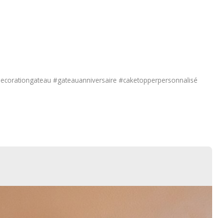
corationgateau #gateauanniversaire #caketopperpersonnalisé