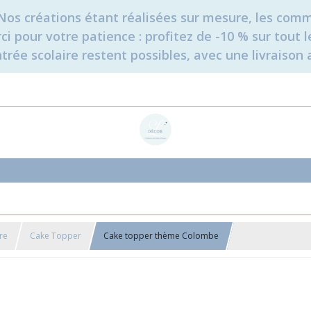
é. Nos créations étant réalisées sur mesure, les c
erci pour votre patience : profitez de -10 % sur tou
rée scolaire restent possibles, avec une livraison 
re
Cake Topper
Cake topper thème Colombe