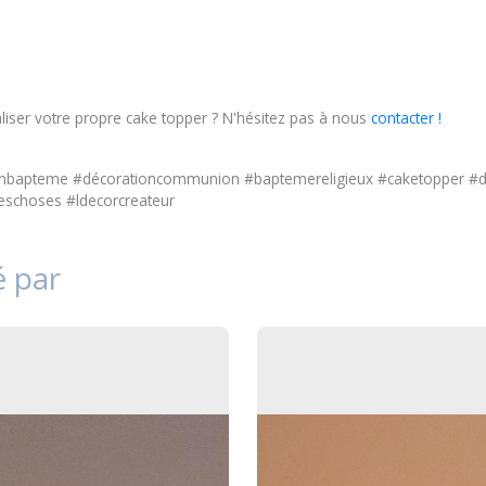
iser votre propre cake topper ? N'hésitez pas à nous
contacter !
onbapteme #décorationcommunion #baptemereligieux #caketopper #de
schoses #ldecorcreateur
é par