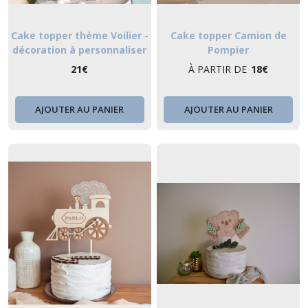
Cake topper thème Voilier -
Cake topper Camion de
décoration à personnaliser
Pompier
pour gâteau anniversaire
21
€
À PARTIR DE
18
€
AJOUTER AU PANIER
AJOUTER AU PANIER