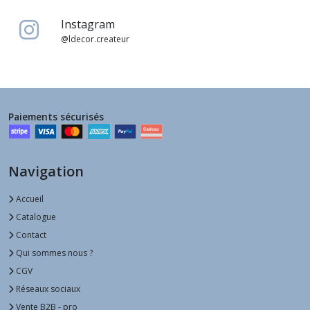
Instagram
@ldecor.createur
Paiements sécurisés
Navigation
Accueil
Catalogue
Contact
Qui sommes nous ?
CGV
Réseaux sociaux
Vente B2B - pro