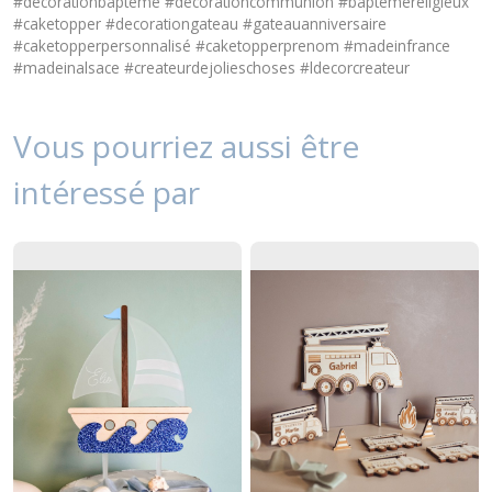
#décorationbapteme #décorationcommunion #baptemereligieux
#caketopper #decorationgateau #gateauanniversaire
#caketopperpersonnalisé #caketopperprenom #madeinfrance
#madeinalsace #createurdejolieschoses #ldecorcreateur
Vous pourriez aussi être
intéressé par