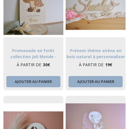
Promenade en forêt
Prénom thème sirène en
collection Joli Monde -
bois naturel à personnaliser
modèle 3 - décoration
À PARTIR DE
30
€
À PARTIR DE
19
€
murale pour chambre
enfant motif champignon
AJOUTER AU PANIER
AJOUTER AU PANIER