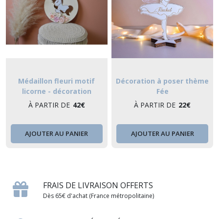
Médaillon fleuri motif
Décoration à poser thème
licorne - décoration
Fée
poétique chambre enfant
À PARTIR DE
42
€
À PARTIR DE
22
€
AJOUTER AU PANIER
AJOUTER AU PANIER
FRAIS DE LIVRAISON OFFERTS
Dès 65€ d'achat (France métropolitaine)