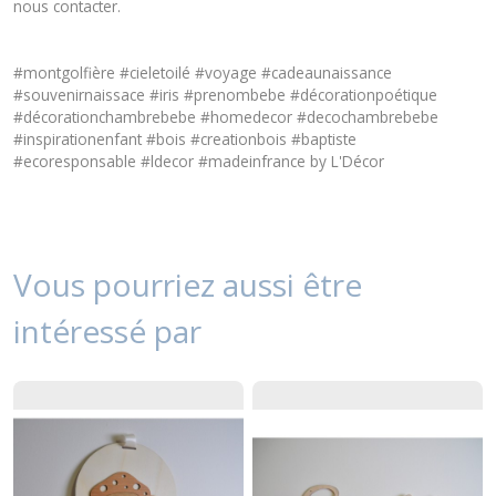
nous
contacter
.
#montgolfière #cieletoilé #voyage #cadeaunaissance
#souvenirnaissace #iris #prenombebe #décorationpoétique
#décorationchambrebebe #homedecor #decochambrebebe
#inspirationenfant #bois #creationbois #baptiste
#ecoresponsable #ldecor #madeinfrance by L'Décor
Vous pourriez aussi être
intéressé par