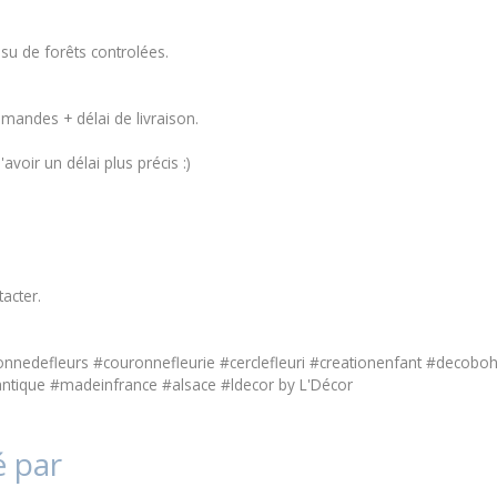
ssu de forêts controlées.
mmandes + délai de livraison.
voir un délai plus précis :)
tacter
.
#couronnedefleurs #couronnefleurie #cerclefleuri #creationenfant #
ntique #madeinfrance #alsace #ldecor by L'Décor
é par