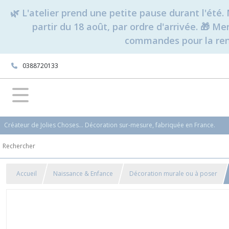
🌿 L'atelier prend une petite pause durant l'ét
partir du 18 août, par ordre d'arrivée. 🎁 M
commandes pour la rent
0388720133
Créateur de Jolies Choses... Décoration sur-mesure, fabriquée en France.
Accueil
Naissance & Enfance
Décoration murale ou à poser