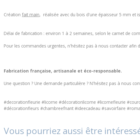
Création
fait main
, réalisée avec du bois d'une épaisseur 5 mm et i
Délai de fabrication : environ 1 à 2 semaines, selon le carnet de co
Pour les commandes urgentes, n'hésitez pas à nous contacter afin d'a
Fabrication française, artisanale et éco-responsable.
Une question ? Une demande particulière ? N'hésitez pas à nous
con
#decorationfleurie #licorne #décorationlicorne #licornefleurie 
#décorationfleurs #chambreefnant #ideecadeau #savoirfaire #roma
Vous pourriez aussi être intéress