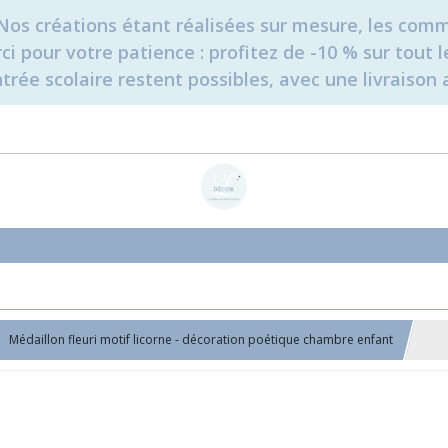
é. Nos créations étant réalisées sur mesure, les c
erci pour votre patience : profitez de -10 % sur tou
rée scolaire restent possibles, avec une livraison 
Médaillon fleuri motif licorne - décoration poétique chambre enfant