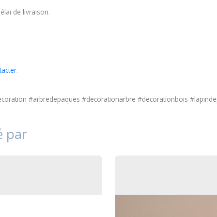
lai de livraison.
tacter
.
ration #arbredepaques #decorationarbre #decorationbois #lapinde
é par