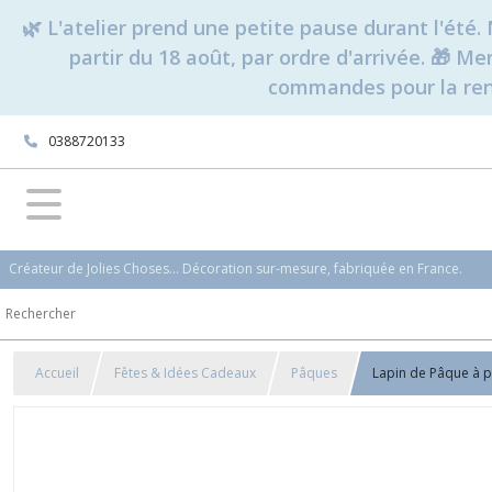
🌿 L'atelier prend une petite pause durant l'ét
partir du 18 août, par ordre d'arrivée. 🎁 M
commandes pour la rent
0388720133
Créateur de Jolies Choses... Décoration sur-mesure, fabriquée en France.
Accueil
Fêtes & Idées Cadeaux
Pâques
Lapin de Pâque à po