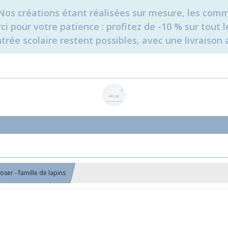
é. Nos créations étant réalisées sur mesure, les c
erci pour votre patience : profitez de -10 % sur tou
rée scolaire restent possibles, avec une livraison 
ser - famille de lapins