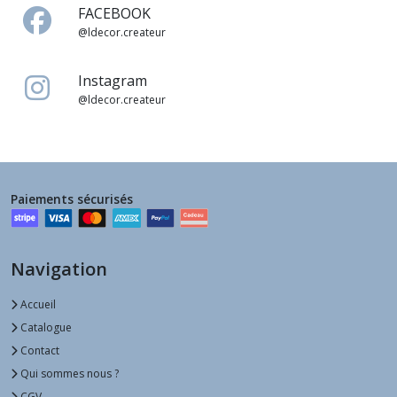
FACEBOOK
@ldecor.createur
Instagram
@ldecor.createur
Paiements sécurisés
Navigation
Accueil
Catalogue
Contact
Qui sommes nous ?
CGV