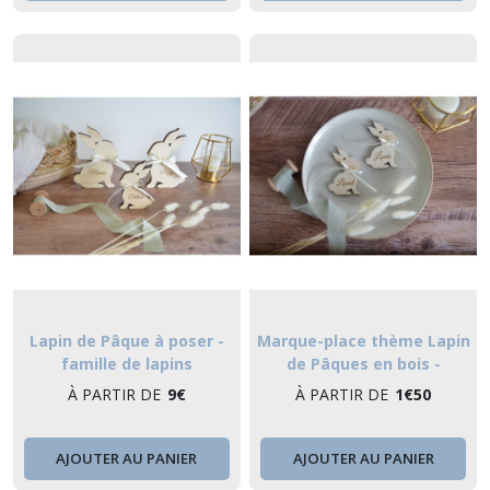
Lapin de Pâque à poser -
Marque-place thème Lapin
famille de lapins
de Pâques en bois -
décoration de table
À PARTIR DE
9
€
À PARTIR DE
1
€
50
AJOUTER AU PANIER
AJOUTER AU PANIER