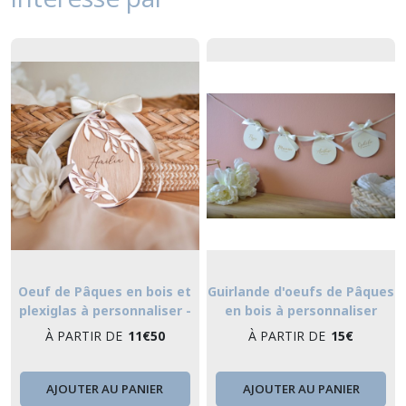
Oeuf de Pâques en bois et
Guirlande d'oeufs de Pâques
plexiglas à personnaliser -
en bois à personnaliser
motif végétal
À PARTIR DE
11
€
50
À PARTIR DE
15
€
AJOUTER AU PANIER
AJOUTER AU PANIER