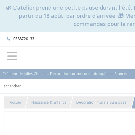
🌿 L'atelier prend une petite pause durant l'ét
partir du 18 août, par ordre d'arrivée. 🎁 M
commandes pour la rent
0388720133
Créateur de Jolies Choses... Décoration sur-mesure, fabriquée en France.
Accueil
Naissance & Enfance
Décoration murale ou à poser