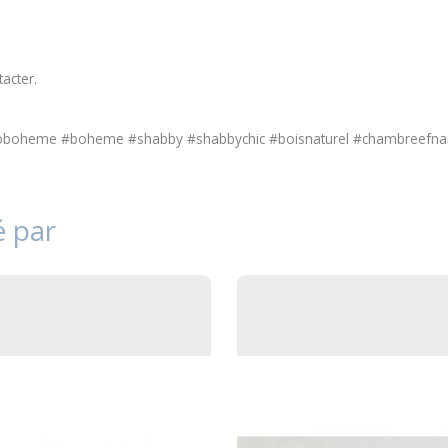
tacter
.
coboheme #boheme #shabby #shabbychic #boisnaturel #chambreefnan
é par