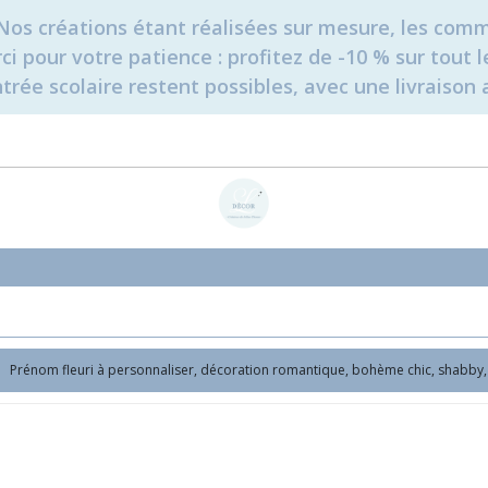
é. Nos créations étant réalisées sur mesure, les c
erci pour votre patience : profitez de -10 % sur tou
rée scolaire restent possibles, avec une livraison 
Prénom fleuri à personnaliser, décoration romantique, bohème chic, shabby, c