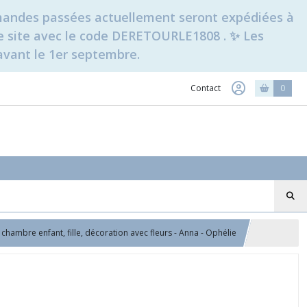
ommandes passées actuellement seront expédiées à
t le site avec le code DERETOURLE1808 . ✨ Les
avant le 1er septembre.
Contact
0
hambre enfant, fille, décoration avec fleurs - Anna - Ophélie