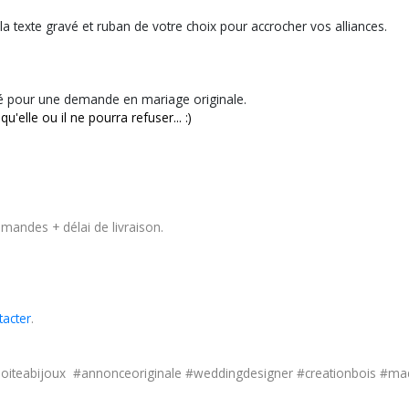
 la texte gravé et ruban de votre choix pour accrocher vos alliances.
té pour une demande en mariage originale.
elle ou il ne pourra refuser... :)
mmandes + délai de livraison.
tacter
.
oiteabijoux #annonceoriginale #weddingdesigner #creationbois #mad