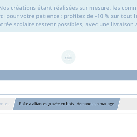
é. Nos créations étant réalisées sur mesure, les c
erci pour votre patience : profitez de -10 % sur tou
rée scolaire restent possibles, avec une livraison 
iances
Boîte à alliances gravée en bois - demande en mariage