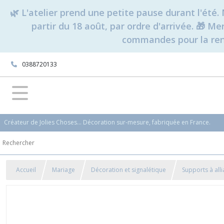
🌿 L'atelier prend une petite pause durant l'ét
partir du 18 août, par ordre d'arrivée. 🎁 M
commandes pour la rent
0388720133
Créateur de Jolies Choses... Décoration sur-mesure, fabriquée en France.
Accueil
Mariage
Décoration et signalétique
Supports à all