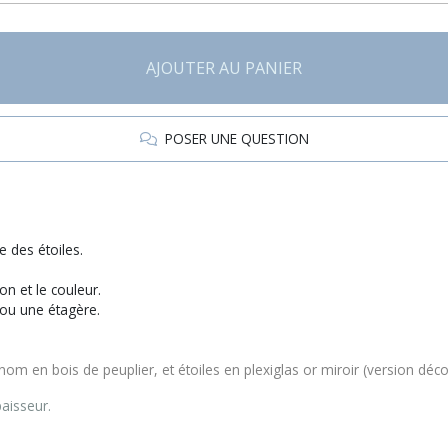
AJOUTER AU PANIER
POSER UNE QUESTION
 des étoiles.
n et le couleur.
ou une étagère.
énom en bois de peuplier, et étoiles en plexiglas or miroir (version déc
aisseur.