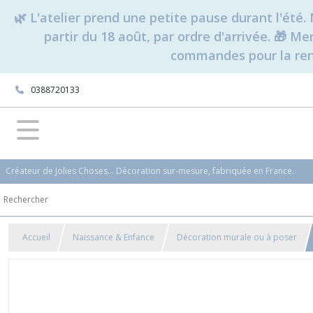
🌿 L'atelier prend une petite pause durant l'ét
partir du 18 août, par ordre d'arrivée. 🎁 M
commandes pour la rent
0388720133
Créateur de Jolies Choses... Décoration sur-mesure, fabriquée en France.
Accueil
Naissance & Enfance
Décoration murale ou à poser