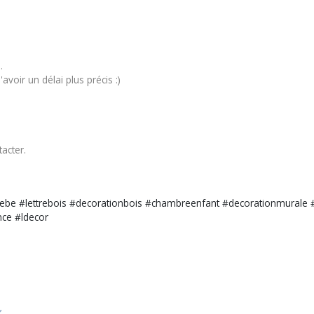
s.
voir un délai plus précis :)
tacter
.
be #lettrebois #decorationbois #chambreenfant #decorationmurale 
ce #ldecor