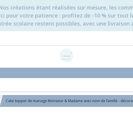
é. Nos créations étant réalisées sur mesure, les c
erci pour votre patience : profitez de -10 % sur tou
rée scolaire restent possibles, avec une livraison 
Cake topper de mariage Monsieur & Madame avec nom de famille - décora