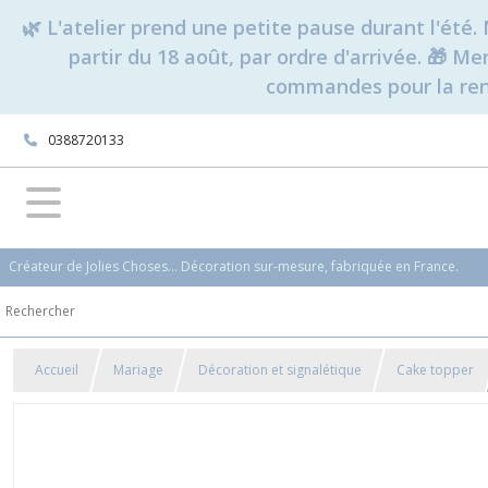
🌿 L'atelier prend une petite pause durant l'ét
partir du 18 août, par ordre d'arrivée. 🎁 M
commandes pour la rent
0388720133
Créateur de Jolies Choses... Décoration sur-mesure, fabriquée en France.
Accueil
Mariage
Décoration et signalétique
Cake topper