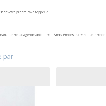
iser votre propre cake topper ?
romantique #mariageromantique #mr&mrs #monsieur #madame #nomd
é par