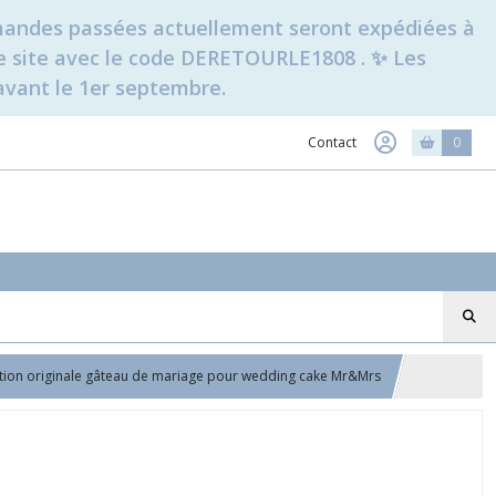
ommandes passées actuellement seront expédiées à
t le site avec le code DERETOURLE1808 . ✨ Les
avant le 1er septembre.
Contact
0
tion originale gâteau de mariage pour wedding cake Mr&Mrs