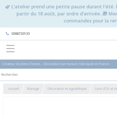
🌿 L'atelier prend une petite pause durant l'ét
partir du 18 août, par ordre d'arrivée. 🎁 M
commandes pour la rent
0388720133
Créateur de Jolies Choses... Décoration sur-mesure, fabriquée en France.
Accueil
Mariage
Décoration et signalétique
Livre d'Or et 