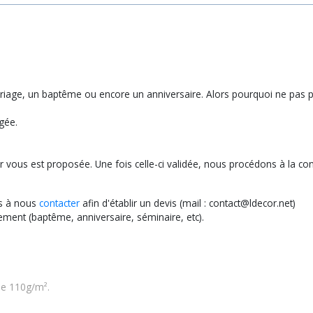
iage, un baptême ou encore un anniversaire. Alors pourquoi ne pas per
ngée.
eur vous est proposée. Une fois celle-ci validée, nous procédons à la
as à nous
contacter
afin d'établir un devis (mail : contact@ldecor.net)
ement (baptême, anniversaire, séminaire, etc).
de 110g/m².