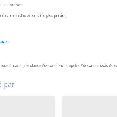
i de livraison.
able afin d'avoir un délai plus précis :)
tacter
.
unique #mariagetendance #decorationchampetre #decorationbois #crea
é par