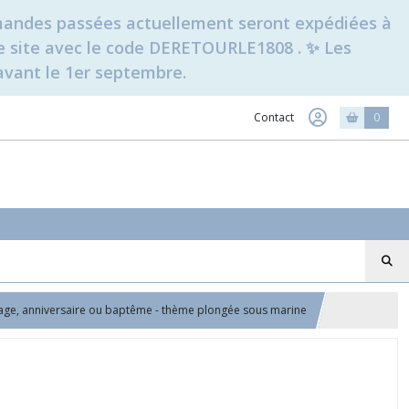
ommandes passées actuellement seront expédiées à
t le site avec le code DERETOURLE1808 . ✨ Les
avant le 1er septembre.
Contact
0
iage, anniversaire ou baptême - thème plongée sous marine