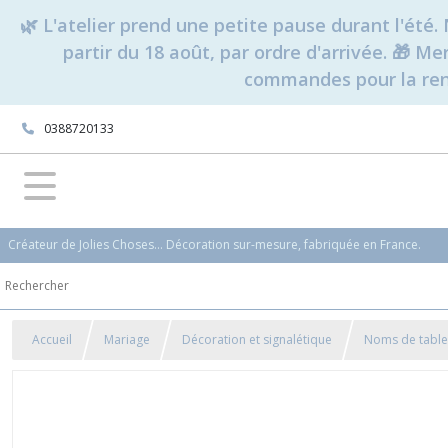
🌿 L'atelier prend une petite pause durant l'ét
partir du 18 août, par ordre d'arrivée. 🎁 M
commandes pour la rent
0388720133
Créateur de Jolies Choses... Décoration sur-mesure, fabriquée en France.
Accueil
Mariage
Décoration et signalétique
Noms de table