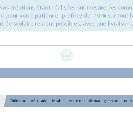
é. Nos créations étant réalisées sur mesure, les c
erci pour votre patience : profitez de -10 % sur tou
rée scolaire restent possibles, avec une livraison 
Chiffre pour décoration de table - centre de table mariage en bois - nom