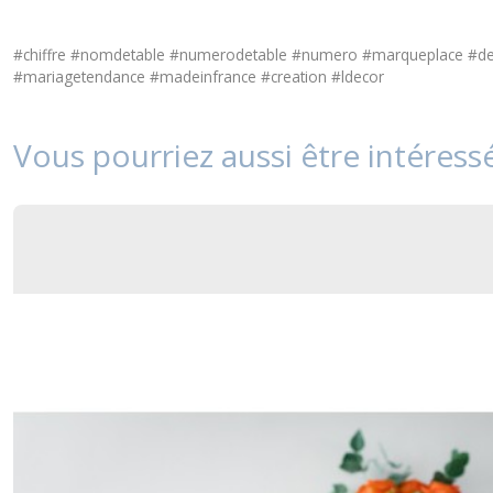
#chiffre #nomdetable #numerodetable #numero #marqueplace #dec
#mariagetendance #madeinfrance #creation #ldecor
Vous pourriez aussi être intéress