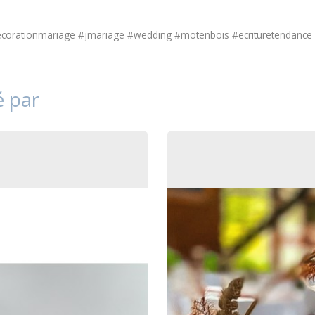
orationmariage #jmariage #wedding #motenbois #ecrituretendance
é par