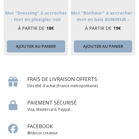
Mot "Dressing" à accrocher
Mot "Bonheur" à accrocher -
- mot en plexiglas noir
mot en bois BONHEUR -
DRESSING - stickers
stickers mural
À PARTIR DE
18
€
À PARTIR DE
19
€
AJOUTER AU PANIER
AJOUTER AU PANIER
FRAIS DE LIVRAISON OFFERTS
Dès 65€ d'achat (France métropolitaine)
PAIEMENT SÉCURISÉ
Visa, Mastercard, Paypal...
FACEBOOK
@ldecor.createur