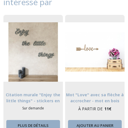
intéressé par
Citation murale "Enjoy the
Mot "Love" avec sa flèche à
little things" - stickers en
accrocher - mot en bois
bois
Sur demande
À PARTIR DE
11
€
PLUS DE DÉTAILS
AJOUTER AU PANIER