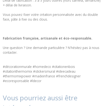
Délai de fabrication : 3 à 5 jours ouvrés (hors samedi, dimanche)
+ délai de livraison.
Vous pouvez fixer votre création personnalisée avec du double
face, pâte à fixe ou des clous.
Fabrication française, artisanale et éco-responsable.
Une question ? Une demande particulière ? N'hésitez pas à nous
contacter
.
#décorationmurale #homedeco #citationenbois
#citationthermomix #stickersmural #ideecadeau
#thermomixpower #madeinfrance #frenchdesigner
#ecoresponsable #ldecor
Vous pourriez aussi être