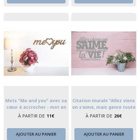
Mots "Me and you" avec sa
Citation murale "Allez viens
cœur à accrocher - mot en
on s'aime, mais genre toute
bois
la vie" - stickers
À PARTIR DE
11
€
À PARTIR DE
26
€
AJOUTER AU PANIER
AJOUTER AU PANIER