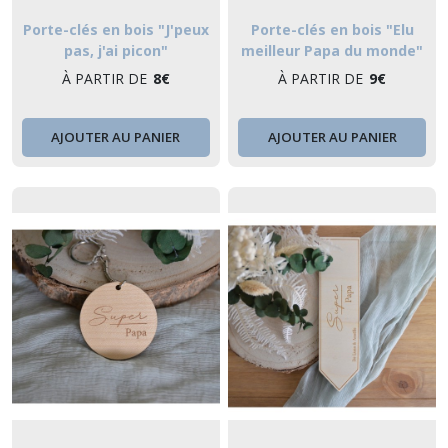
Porte-clés en bois "J'peux
Porte-clés en bois "Elu
pas, j'ai picon"
meilleur Papa du monde"
À PARTIR DE
8
€
À PARTIR DE
9
€
AJOUTER AU PANIER
AJOUTER AU PANIER