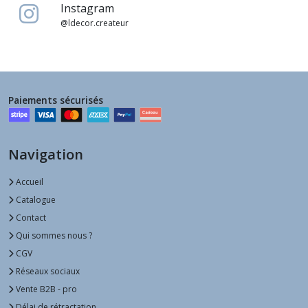
Instagram
@ldecor.createur
Paiements sécurisés
Navigation
Accueil
Catalogue
Contact
Qui sommes nous ?
CGV
Réseaux sociaux
Vente B2B - pro
Délai de rétractation