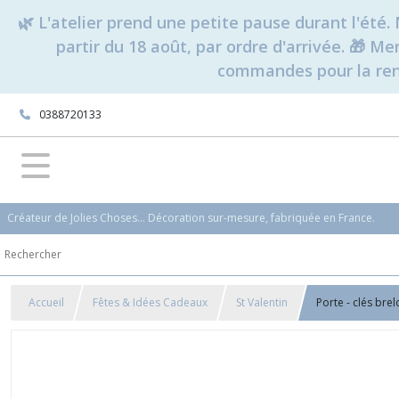
🌿 L'atelier prend une petite pause durant l'ét
partir du 18 août, par ordre d'arrivée. 🎁 M
commandes pour la rent
0388720133
Créateur de Jolies Choses... Décoration sur-mesure, fabriquée en France.
Accueil
Fêtes & Idées Cadeaux
St Valentin
Porte - clés bre