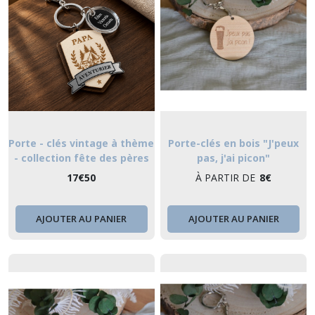
Porte - clés vintage à thème
Porte-clés en bois "J'peux
- collection fête des pères
pas, j'ai picon"
17
€
50
À PARTIR DE
8
€
AJOUTER AU PANIER
AJOUTER AU PANIER