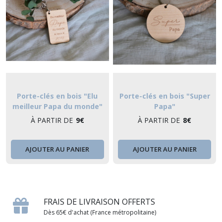
Porte-clés en bois "Elu
Porte-clés en bois "Super
meilleur Papa du monde"
Papa"
À PARTIR DE
9
€
À PARTIR DE
8
€
AJOUTER AU PANIER
AJOUTER AU PANIER
FRAIS DE LIVRAISON OFFERTS
Dès 65€ d'achat (France métropolitaine)