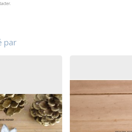
tacter
.
é par