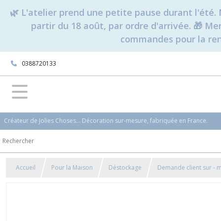
🌿 L'atelier prend une petite pause durant l'ét
partir du 18 août, par ordre d'arrivée. 🎁 M
commandes pour la rent
0388720133
Créateur de Jolies Choses... Décoration sur-mesure, fabriquée en France.
Accueil
Pour la Maison
Déstockage
Demande client sur - 