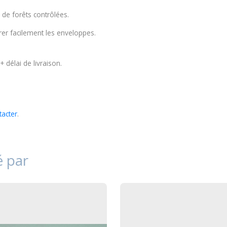
 de forêts contrôlées.
érer facilement les enveloppes.
 délai de livraison.
tacter
.
é par