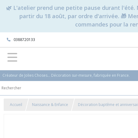
🌿 L'atelier prend une petite pause durant l'ét
partir du 18 août, par ordre d'arrivée. 🎁 M
commandes pour la rent
0388720133
Créateur de Jolies Choses... Décoration sur-mesure, fabriquée en France.
Accueil
Naissance & Enfance
Décoration baptême et anniversai