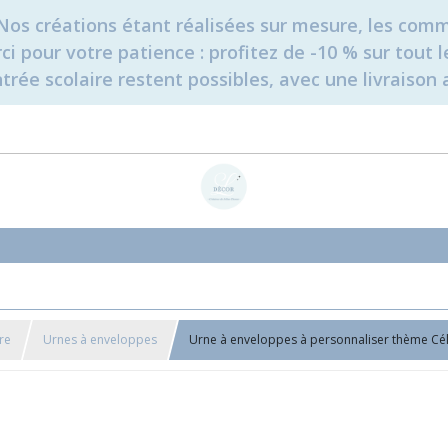
é. Nos créations étant réalisées sur mesure, les c
erci pour votre patience : profitez de -10 % sur tou
rée scolaire restent possibles, avec une livraison 
re
Urnes à enveloppes
Urne à enveloppes à personnaliser thème Cé